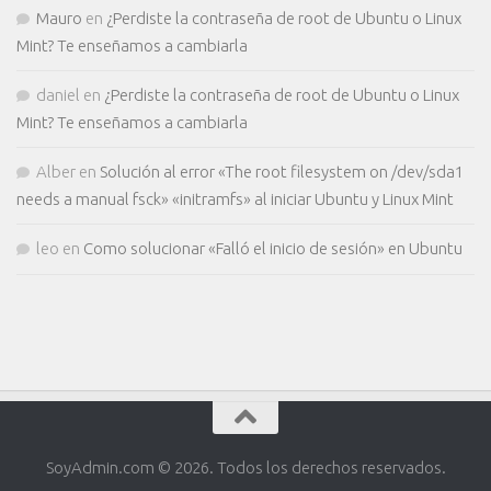
Mauro
en
¿Perdiste la contraseña de root de Ubuntu o Linux
Mint? Te enseñamos a cambiarla
daniel
en
¿Perdiste la contraseña de root de Ubuntu o Linux
Mint? Te enseñamos a cambiarla
Alber
en
Solución al error «The root filesystem on /dev/sda1
needs a manual fsck» «initramfs» al iniciar Ubuntu y Linux Mint
leo
en
Como solucionar «Falló el inicio de sesión» en Ubuntu
SoyAdmin.com © 2026. Todos los derechos reservados.