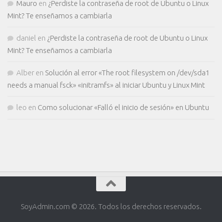
Mauro
en
¿Perdiste la contraseña de root de Ubuntu o Linux
Mint? Te enseñamos a cambiarla
daniel
en
¿Perdiste la contraseña de root de Ubuntu o Linux
Mint? Te enseñamos a cambiarla
Alber
en
Solución al error «The root filesystem on /dev/sda1
needs a manual fsck» «initramfs» al iniciar Ubuntu y Linux Mint
leo
en
Como solucionar «Falló el inicio de sesión» en Ubuntu
SoyAdmin.com © 2026. Todos los derechos reservados.