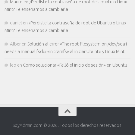
Mauro
en
¿Perdiste la contraseña de root de Ubuntu o Linux
Mint? Te enseñamos a cambiarla
daniel
en
¿Perdiste la contraseña de root de Ubuntu o Linux
Mint? Te enseñamos a cambiarla
Alber
en
Solución al error «The root filesystem on /dev/sda1
needs a manual fsck» «initramfs» al iniciar Ubuntu y Linux Mint
leo
en
Como solucionar «Falló el inicio de sesión» en Ubuntu
SoyAdmin.com © 2026. Todos los derechos reservados.