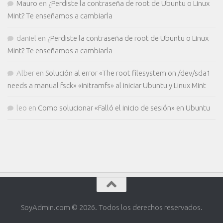
Mauro
en
¿Perdiste la contraseña de root de Ubuntu o Linux
Mint? Te enseñamos a cambiarla
daniel
en
¿Perdiste la contraseña de root de Ubuntu o Linux
Mint? Te enseñamos a cambiarla
Alber
en
Solución al error «The root filesystem on /dev/sda1
needs a manual fsck» «initramfs» al iniciar Ubuntu y Linux Mint
leo
en
Como solucionar «Falló el inicio de sesión» en Ubuntu
SoyAdmin.com © 2026. Todos los derechos reservados.