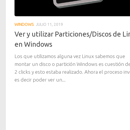
WINDOWS
JULIO 11, 2019
Ver y utilizar Particiones/Discos de L
en Windows
Los que utilizamos alguna vez Linux sabemos que
montar un disco o partición Windows es cuestión de
2 clicks y esto estaba realizado. Ahora el proceso in
es decir poder ver un...