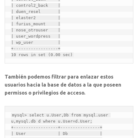
| control2_back    |

| duen_resel       |

| elaster2         |

| furius_mount     |

| nose_otrouser    |

| user_wordpress   |

| wp_user          |

+------------------+

10 rows in set (0.00 sec)
También podemos filtrar para enlazar estos
usuarios hacia la base de datos a la que poseen
permisos o privilegios de acceso.
mysql> select u.User,Db from mysql.user 
u,mysql.db d where u.User=d.User;

+------------------+----------------+

| User             | Db             |
