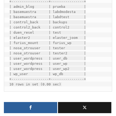
+------------------+----------------+

| admin_blog       | prueba         |

| basemuestra      | labdmodesta    |

| basemuestra      | labdtest       |

| control_back     | backups        |

| control2_back    | control2       |

| duen_resel       | test           |

| elaster2         | elaster_joom   |

| furius_mount     | furius_wp      |

| nose_otrouser    | tester         |

| nose_otrouser    | tester2        |

| user_wordpress   | user_db        |

| user_wordpress   | user_wp        |

| user_wordpress   | user_wp2       |

| wp_user          | wp_db          |

+------------------+----------------+

10 rows in set (0.00 sec)