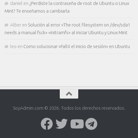
daniel
en
¿Perdiste la contraseña de root de Ubuntu o Linux
Mint? Te enseñamos a cambiarla
Alber
en
Solución al error «The root filesystem on /dev/sda1
needs a manual fsck» «initramfs» al iniciar Ubuntu y Linux Mint
leo
en
Como solucionar «Falló el inicio de sesión» en Ubuntu
SoyAdmin.com © 2026. Todos los derechos reservados.