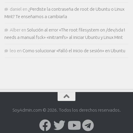
daniel
en
¿Perdiste la contraseña de root de Ubuntu o Linux
Mint? Te enseñamos a cambiarla
Alber
en
Solución al error «The root filesystem on /dev/sda1
needs a manual fsck» «initramfs» al iniciar Ubuntu y Linux Mint
leo
en
Como solucionar «Falló el inicio de sesión» en Ubuntu
SoyAdmin.com © 2026. Todos los derechos reservados.