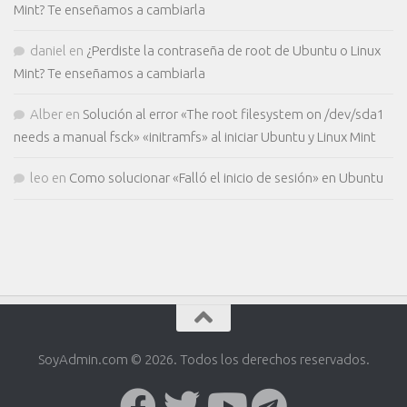
Mint? Te enseñamos a cambiarla
daniel
en
¿Perdiste la contraseña de root de Ubuntu o Linux
Mint? Te enseñamos a cambiarla
Alber
en
Solución al error «The root filesystem on /dev/sda1
needs a manual fsck» «initramfs» al iniciar Ubuntu y Linux Mint
leo
en
Como solucionar «Falló el inicio de sesión» en Ubuntu
SoyAdmin.com © 2026. Todos los derechos reservados.