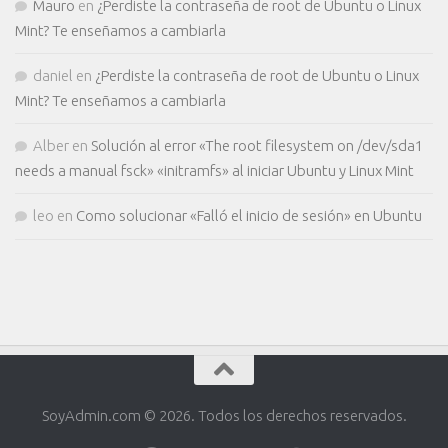
Mauro
en
¿Perdiste la contraseña de root de Ubuntu o Linux
Mint? Te enseñamos a cambiarla
daniel
en
¿Perdiste la contraseña de root de Ubuntu o Linux
Mint? Te enseñamos a cambiarla
Alber
en
Solución al error «The root filesystem on /dev/sda1
needs a manual fsck» «initramfs» al iniciar Ubuntu y Linux Mint
leo
en
Como solucionar «Falló el inicio de sesión» en Ubuntu
SoyAdmin.com © 2026. Todos los derechos reservados.