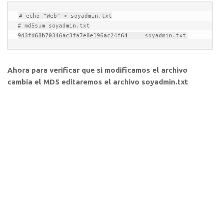
# echo "Web" > soyadmin.txt

# md5sum soyadmin.txt

9d3fd68b70346ac3fa7e8e196ac24f64     soyadmin.txt
Ahora para verificar que si modificamos el archivo
cambia el MD5 editaremos el archivo soyadmin.txt