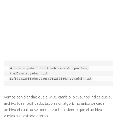
# nano soyadmin.txt (cambiamos Web por Wev)

# md5sum soyadmin.txt

21f57aa1ab56a6ebaaae3b2612376363 soyadmin.txt
Vemos con claridad que el MD5 cambió lo cual nos indica que el
archivo fue modificado. Esto es un algoritmo único de cada
archivo el cual no se puede repetir ni siendo que el archivo
vuelva a su estado original.