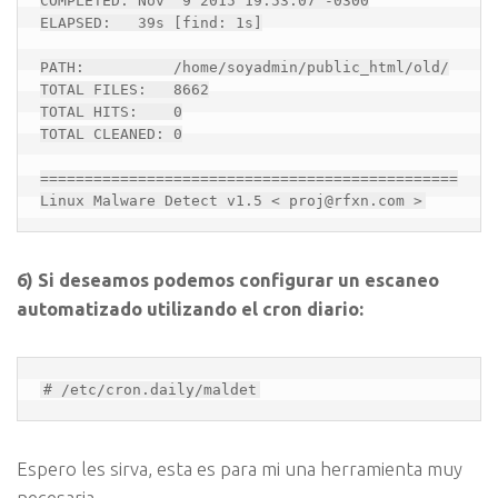
COMPLETED: Nov  9 2015 19:53:07 -0300

ELAPSED:   39s [find: 1s]

PATH:          /home/soyadmin/public_html/old/

TOTAL FILES:   8662

TOTAL HITS:    0

TOTAL CLEANED: 0

===============================================

Linux Malware Detect v1.5 < proj@rfxn.com >
6) Si deseamos podemos configurar un escaneo
automatizado utilizando el cron diario:
# /etc/cron.daily/maldet
Espero les sirva, esta es para mi una herramienta muy
necesaria.