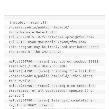
# maldet --scan-all 
/home/soyadmin/public_html/old/

Linux Malware Detect v1.5

(C) 2002-2015, R-fx Networks <proj@rfxn.com>

(C) 2015, Ryan MacDonald <ryan@rfxn.com>

This program may be freely redistributed under 
the terms of the GNU GPL v2

maldet(54790): {scan} signatures loaded: 10822 
(8908 MD5 / 1914 HEX / 0 USER)

maldet(54790): {scan} building file list for 
/home/soyadmin/public_html/old/, this might 
take awhile...

maldet(54790): {scan} setting nice scheduler 
priorities for all operations: cpunice 19 , 
ionice 6

maldet(54790): {scan} file list completed in 
1s, found 8662 files...
