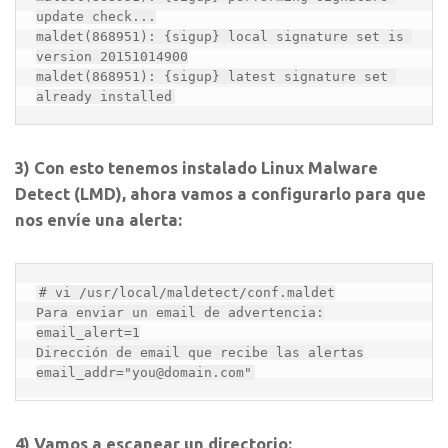
update check...

maldet(868951): {sigup} local signature set is 
version 20151014900

maldet(868951): {sigup} latest signature set 
already installed
3) Con esto tenemos instalado Linux Malware
Detect (LMD), ahora vamos a configurarlo para que
nos envíe una alerta:
# vi /usr/local/maldetect/conf.maldet

Para enviar un email de advertencia:

email_alert=1

Dirección de email que recibe las alertas

email_addr="you@domain.com"
4) Vamos a escanear un directorio: