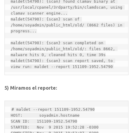
maldet(54790): {scan} found clamav binary at 
/usr/local/cpanel/3rdparty/bin/clamdscan, using 
clamav scanner engine...

maldet(54790): {scan} scan of 
/home/soyadmin/public_html/old/ (8662 files) in 
progress...

maldet(54790): {scan} scan completed on 
/home/soyadmin/public_html/old/: files 8662, 
malware hits 0, cleaned hits 0, time 39s

maldet(54790): {scan} scan report saved, to 
view run: maldet --report 151109-1952.54790
5) Miramos el reporte:
# maldet --report 151109-1952.54790

HOST:       soyadmin.hostname

SCAN ID:   151109-1952.54790

STARTED:   Nov  9 2015 19:52:28 -0300
