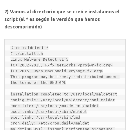
2) Vamos al directorio que se creó e instalamos el
script (el * es según la versión que hemos
descomprimido)
# cd maldetect-*

# ./install.sh

Linux Malware Detect v1.5

(C) 2002-2015, R-fx Networks <proj@r-fx.org>

(C) 2015, Ryan MacDonald <ryan@r-fx.org>

This program may be freely redistributed under 
the terms of the GNU GPL

installation completed to /usr/local/maldetect

config file: /usr/local/maldetect/conf.maldet

exec file: /usr/local/maldetect/maldet

exec link: /usr/local/sbin/maldet

exec link: /usr/local/sbin/lmd

cron.daily: /etc/cron.daily/maldet

maldet(868951): {sigup} performing signature 