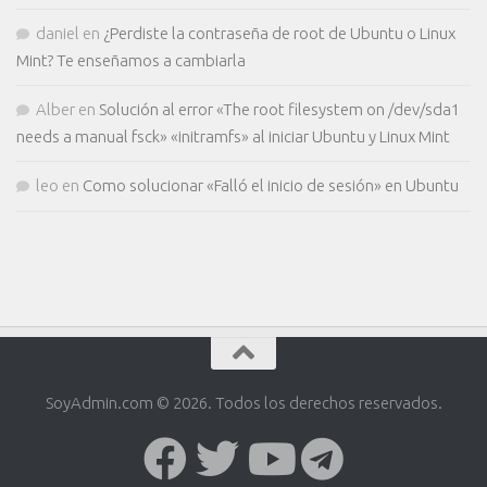
daniel
en
¿Perdiste la contraseña de root de Ubuntu o Linux
Mint? Te enseñamos a cambiarla
Alber
en
Solución al error «The root filesystem on /dev/sda1
needs a manual fsck» «initramfs» al iniciar Ubuntu y Linux Mint
leo
en
Como solucionar «Falló el inicio de sesión» en Ubuntu
SoyAdmin.com © 2026. Todos los derechos reservados.